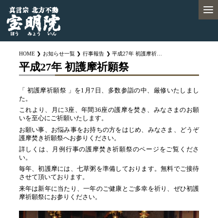
HOME
お知らせ一覧
行事報告
平成27年 初護摩祈願祭
平成27年 初護摩祈願祭
「 初護摩祈願祭 」を1月7日、多数参詣の中、厳修いたしまし
た。
これより、月に3座、年間36座の護摩を焚き、みなさまのお願
いを至心にご祈願いたします。
お願い事、お悩み事をお持ちの方をはじめ、みなさま、どうぞ
護摩焚き祈願祭へお参りください。
詳しくは、月例行事の護摩焚き祈願祭のページをご覧くださ
い。
毎年、初護摩には、七草粥を準備しております。無料でご接待
させて頂いております。
来年は新年に当たり、一年のご健康とご多幸を祈り、ぜひ初護
摩祈願祭にお参りください。