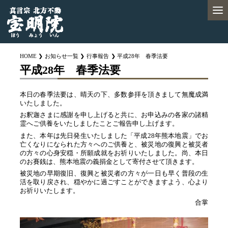
HOME
お知らせ一覧
行事報告
平成28年 春季法要
平成28年 春季法要
本日の春季法要は、晴天の下、多数参拝を頂きまして無魔成満
いたしました。
お釈迦さまに感謝を申し上げると共に、お申込みの各家の諸精
霊へご供養をいたしましたことご報告申し上げます。
また、本年は先日発生いたしました「平成28年熊本地震」でお
亡くなりになられた方々へのご供養と、被災地の復興と被災者
の方々の心身安穏・所願成就をお祈りいたしました。尚、本日
のお賽銭は、熊本地震の義捐金として寄付させて頂きます。
被災地の早期復旧、復興と被災者の方々が一日も早く普段の生
活を取り戻され、穏やかに過ごすことができますよう、心より
お祈りいたします。
合掌