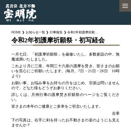
HOME
お知らせ一覧
行事報告
令和2年初護摩祈願祭・初写経会
令和2年初護摩祈願祭・初写経会
一月七日、「初護摩祈願祭」を厳修いたし、多数参詣の中、無
魔成満いたしました。
これより月に三座、年間三十六座の護摩を焚き、皆さまのお願
いを至心にご祈願いたします。(毎月、7日・21日・28日 10時
より)
お願い事、お悩み事をお持ちの方をはじめ、宗派は問いません
ので、どなた様もどうぞお参りください。
詳しくは、月例行事の護摩焚き祈願祭のページをご覧くださ
い。
皆さまの本年のご健康とご多幸をご祈念いたします。
合掌
下の写真は、右手に剣を持ったお不動さまの姿のようにも見え
ませんか？