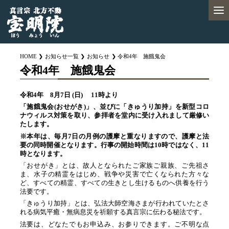
HOME
お知らせ一覧
お知らせ
令和4年 施餓鬼会
令和4年 施餓鬼会
令和4年 8月7日 (日) 11時より
「施餓鬼会(おせがき)」、並びに「きゅうり加持」を新型コロ
ナウィルス対策を取り、参拝者を堂内に受け入れまして厳修い
たします。
※本年は、毎月7日の月例の護摩と重なりますので、護摩と法
要の同時開催となります。行事の開始時間は10時ではなく、11
時となります。
「おせがき」とは、故人となられたご家族ご親族、ご先祖さ
ま、水子の精霊をはじめ、戦争や災害で亡くなられた方々な
ど、すべての精霊、すべての生きとし生けるものへ供養を行う
法要です。
「きゅうり加持」とは、弘法大師空海さまが行われていたとさ
れる病気平癒・無病息災を祈願する真言宗に伝わる秘法です。
法要は、どなたでもお申込み、お参りできます。ご不明な点