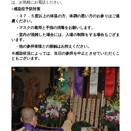
は、お気軽にお電話ください。
○感染症予防対策
・３７．５度以上の体温の方、
体調の悪い方のお参りは
ご遠
慮ください。
・マスクの着用と手指の消毒を
お願いします。
・堂内が混雑した場合には、
入場の制限をする場合も
ござま
います。
・他の参拝者様との接触は
お控えください。
※感染状況によっては、当日の参拝を中止とさせていただくこ
ともございます。