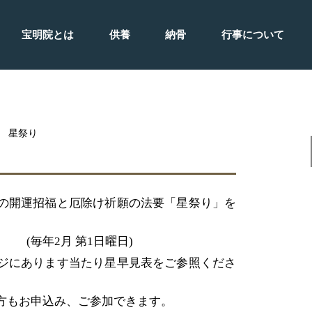
宝明院とは
供養
納骨
行事について
宝明院について
水子供養
納骨堂
春秋大法要
お知らせ
施餓鬼会
粉骨供養
行事報告
星祭り
合同納骨
宝明院の仏さま
ペット・動物供養
護摩焚祈願祭
その他の活動
年 星祭り
の開運招福と厄除け祈願の法要「星祭り」を
り
(毎年2月 第1日曜日)
ジにあります当たり星早見表をご参照くださ
方もお申込み、ご参加できます。