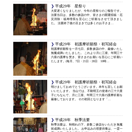
平成29年 星祭り
大変遅くなりましたが、今年の星祭りのご報告です。
法要当日は、多数の参詣の中、皆さまの開運招福・厄
災消除・福寿増長を至心にご祈願をさせて頂きまし
た。 法要終了後の豆まきでは多くのお子さま…
平成29年 初護摩祈願祭・初写経会
初護摩祈願祭を一月七日、多数参詣の中、厳修いたし
無魔成満いたしました。 これより月に三座、年間三十
六座の護摩を焚き、皆さまのお願いを至心にご祈願い
たします。(毎月、7日・21日・28日 10時…
平成29年 初護摩祈願祭・初写経会
明けましておめでとうございます。本年も宜しくお願
いいたします。 当山では、不動明王の使者の三十六童
子にちなんで、月に三座、年間三十六座の護摩祈願を
厳修しております。 その初回となります「…
平成28年 秋季法要
秋季法要は、秋晴れの下、多数ご参詣をいただき無魔
状成満いたしました。 お申込みの塔婆供養は、一霊一