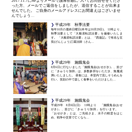
2017.11.7にHPよりメールで護摩祈願についてお問合せをくださ
った方、メールでご返信をしましたが、送信することが出来ま
せんでした。 ご自身のメールアドレスにお間違えはございませ
んでしょう…
平成29年 秋季法要
毎年10月の最終日曜日(本年は10月29日)、 11時より、
秋季法要として「大般若転読法要」を厳修いたしま
す。 「大般若転読法要」とは、『西遊記』で有名な玄
奘(げんじょう)三蔵法師（さん…
平成29年 施餓鬼会
8月6日に行ないました「施餓鬼会(おせがき)」、並び
に「きゅうり加持」は、多数参拝をいただき、無魔成
満いたしました。 昼食には、本堂内で流しそうめんを
行い、笑顔の中で楽しく食事をいただけました…
平成29年 施餓鬼会
平成29年 8月6日(日) 11時より 「施餓鬼会(おせ
がき)」、並びに「きゅうり加持」を行います。
「おせがき」とは、ご先祖さま、水子の精霊をはじ
め、戦争や災害で亡くなら…