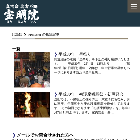
HOME
wpmaster の執筆記事
一覧
平成30年 星祭り
開運厄除の法要「星祭り」を下記の通り厳修いたしま
す。 平成30年 2月4日 13時より (毎
年2月 第1日曜日) 厄年・凶年は、年中行事の星祭りペ
ージにあります当たり星早見表…
平成30年 初護摩祈願祭・初写経会
当山では、不動明王の使者の三十六童子にちなみ、月
に三座、年間三十六座の護摩祈願を厳修しておりま
す。 その初回となります「初護摩祈願祭」を、毎年1
月7日 11時より行います。 家内安全・身…
メールでお問合せされた方へ